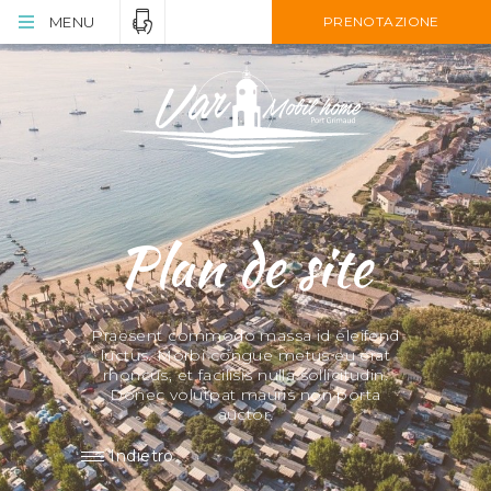
MENU
PRENOTAZIONE
Plan de site
Praesent commodo massa id eleifend
luctus. Morbi congue metus eu erat
rhoncus, et facilisis nulla sollicitudin.
Donec volutpat mauris non porta
auctor.
Indietro