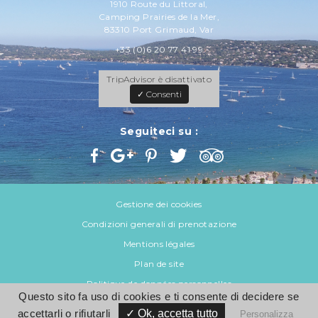
1910 Route du Littoral,
Camping Prairies de la Mer,
83310 Port Grimaud, Var
+33 (0)6 20 77 41 99
TripAdvisor è disattivato
✓ Consenti
Seguiteci su :
Gestione dei cookies
Condizioni generali di prenotazione
Mentions légales
Plan de site
Politique de données personnelles
Questo sito fa uso di cookies e ti consente di decidere se
accettarli o rifiutarli
✓ Ok, accetta tutto
© 2026 Var Mobil Home
Personalizza