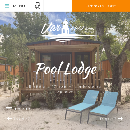
MENU
PRENOTAZIONE
Pool Lodge
Il modello "Classic +" per le vostre
vacanze
Indietro
Tropic 2
Tropic 3