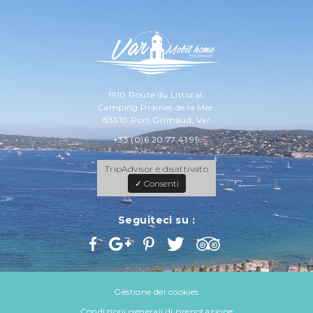
1910 Route du Littoral,
Camping Prairies de la Mer,
83310 Port Grimaud, Var
+33 (0)6 20 77 41 99
TripAdvisor è disattivato
✓ Consenti
Seguiteci su :
Gestione dei cookies
Condizioni generali di prenotazione