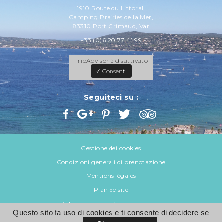
1910 Route du Littoral,
Camping Prairies de la Mer,
83310 Port Grimaud, Var
+33 (0)6 20 77 41 99
TripAdvisor è disattivato
✓ Consenti
Seguiteci su :
Gestione dei cookies
Condizioni generali di prenotazione
Mentions légales
Plan de site
Politique de données personnelles
Questo sito fa uso di cookies e ti consente di decidere se