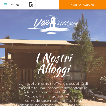
MENU
PRENOTAZIONE
I Nostri
Alloggi
Var Mobile Home ti offre la possibilità di
trascorrere una vacanza indimenticabile
a Port Grimaud, nel Golfo di Saint
Tropez. Vieni a goderti le nostre
comode case mobili, da aprile a
ottobre, nel campeggio a 5 stelle "Les