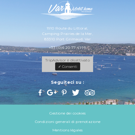
1910 Route du Littoral,
Camping Prairies de la Mer,
83310 Port Grimaud, Var
+33 (0)6 20 77 41 99
TripAdvisor è disattivato
✓ Consenti
Seguiteci su :
Gestione dei cookies
Condizioni generali di prenotazione
Mentions légales