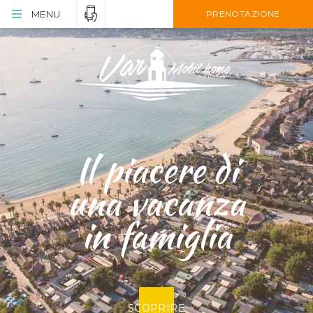
MENU
PRENOTAZIONE
Il piacere di
una vacanza
in famiglia
SCOPRIRE