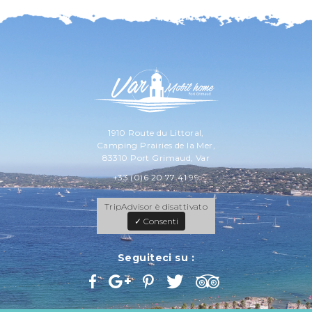
1910 Route du Littoral,
Camping Prairies de la Mer,
83310 Port Grimaud, Var
+33 (0)6 20 77 41 99
TripAdvisor è disattivato
✓ Consenti
Seguiteci su :